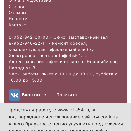
Оплата и доставка
Статьи
Отзывы
Новости
Контакты
8-952-942-30-00 - Офис, выставочный зал
8-952-946-22-11 - Ремонт кресел,
комплектующие, офисная мебель б/у
Электронная почта: info@ofis
54.ru
Адрес (магазин, офис и склад): г. Новосибирск,
Народная 3
Часы работы: пн-пт с 10.00 до 18.00, суббота с
10.00 до 15.00
Вконтакте
Политика
конфиденциальности
Продолжая работу с www.ofis54.ru, вы
подтверждаете использование сайтом cookies
Copyright 2026.
вашего браузера с целью улучшить предложения
Использование
и сервис на основе ваших предпочтений и