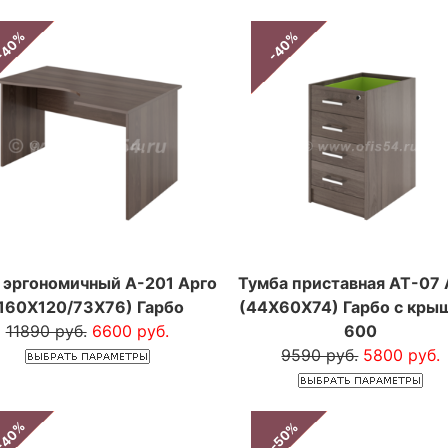
-40%
-40%
 эргономичный А-201 Арго
Тумба приставная АТ-07 
160Х120/73Х76) Гарбо
(44Х60Х74) Гарбо с кры
11890 руб.
6600 руб.
600
9590 руб.
5800 руб.
-40%
-50%