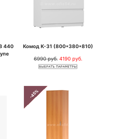
B 440
Комод К-31 (800*380*810)
купе
6990 руб.
4190 руб.
-45%