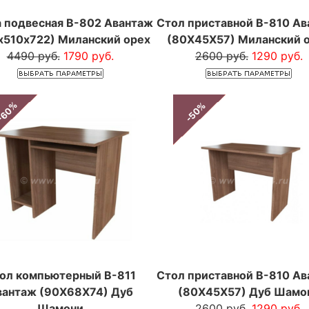
 подвесная В-802 Авантаж
Стол приставной В-810 А
х510х722) Миланский орех
(80Х45Х57) Миланский 
4490 руб.
1790 руб.
2600 руб.
1290 руб.
-60%
-50%
ол компьютерный В-811
Стол приставной В-810 А
вантаж (90Х68Х74) Дуб
(80Х45Х57) Дуб Шамо
Шамони
2600 руб.
1290 руб.