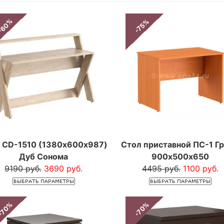
-60%
-75%
 CD-1510 (1380х600х987)
Стол приставной ПС-1 Г
Дуб Сонома
900х500х650
9190 руб.
3690 руб.
4495 руб.
1100 руб.
-70%
-70%