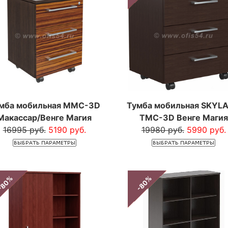
мба мобильная MMC-3D
Тумба мобильная SKYL
Макассар/Венге Магия
TMC-3D Венге Магия
16995 руб.
5190 руб.
19980 руб.
5990 руб.
-80%
-80%