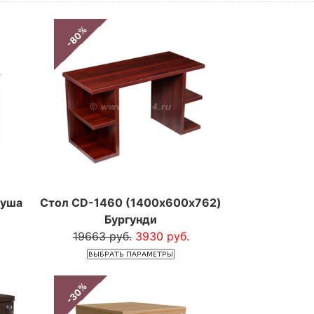
-80%
руша
Стол CD-1460 (1400х600х762)
Бургунди
19663 руб.
3930 руб.
-30%