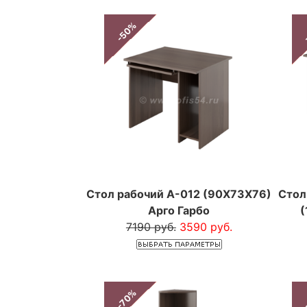
-50%
Стол рабочий А-012 (90Х73Х76)
Стол
Арго Гарбо
(
7190 руб.
3590 руб.
-70%