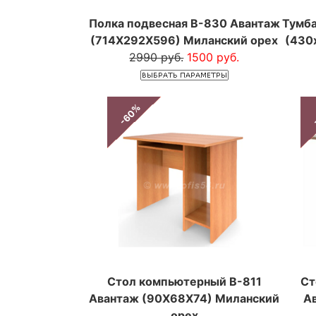
Полка подвесная В-830 Авантаж
Тумба
(714Х292Х596) Миланский орех
(430
2990 руб.
1500 руб.
-60%
Стол компьютерный В-811
Ст
Авантаж (90Х68Х74) Миланский
А
орех