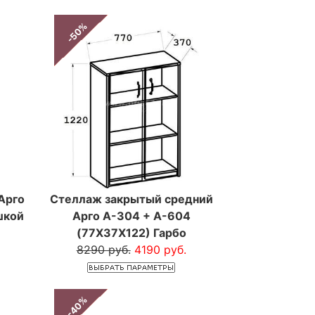
-50%
Арго
Стеллаж закрытый средний
шкой
Арго А-304 + А-604
(77Х37Х122) Гарбо
8290 руб.
4190 руб.
-40%