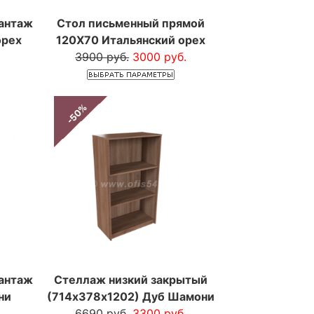
вантаж
Стол письменный прямой
орех
120Х70 Итальянский орех
3900 руб.
3000 руб.
-50%
вантаж
Стеллаж низкий закрытый
ни
(714х378х1202) Дуб Шамони
6690 руб.
3300 руб.