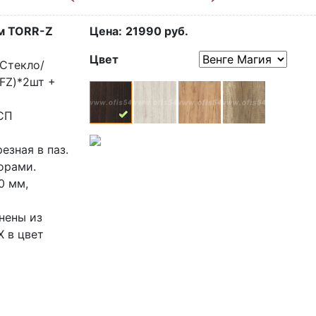
м TORR-Z
Цена:
21990
руб.
Цвет
Стекло/
FZ)*2шт +
СП
езная в паз.
орами.
0 мм,
нены из
 в цвет