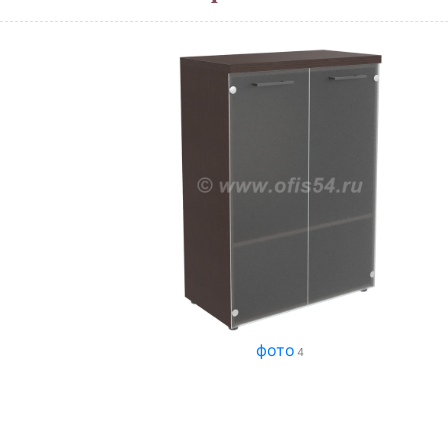
фото
4