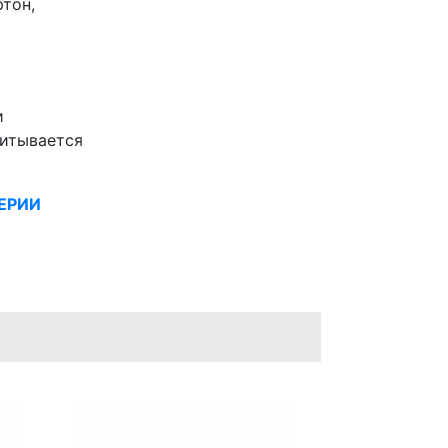
тон,
и
читывается
ЕРИИ