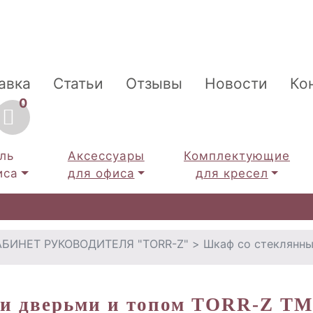
авка
Статьи
Отзывы
Новости
Ко
0
ль
Аксессуары
Комплектующие
иса
для офиса
для кресел
АБИНЕТ РУКОВОДИТЕЛЯ "TORR-Z"
> Шкаф со стеклянны
 дверьми и топом TORR-Z TMC