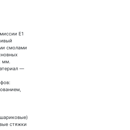
эмиссии Е1
чивый
ми смолами
сновных
 мм.
материал —
фов:
ованием,
(шариковые)
овые стяжки